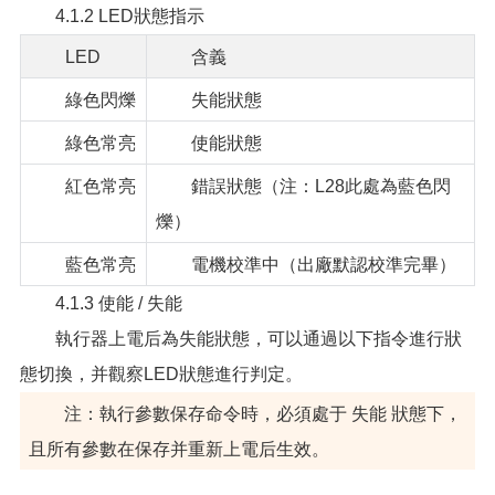
4.1.2 LED狀態指示
LED
含義
綠色閃爍
失能狀態
綠色常亮
使能狀態
紅色常亮
錯誤狀態（注：L28此處為藍色閃
爍）
藍色常亮
電機校準中（出廠默認校準完畢）
4.1.3 使能 / 失能
執行器上電后為失能狀態，可以通過以下指令進行狀
態切換，并觀察LED狀態進行判定。
注：執行參數保存命令時，必須處于 失能 狀態下，
且所有參數在保存并重新上電后生效。