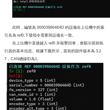
此時，編號為 00003986464D 的設備在上位機中的索
引名為 ref0,下發指令需要與設備名一致。
在上位機中直接鍵入 ref0 并敲擊回車，會顯示當前執
行器的基本信息。根據下圖所示，當前的固件版本為 3.2.
7，CAN總線ID為1。