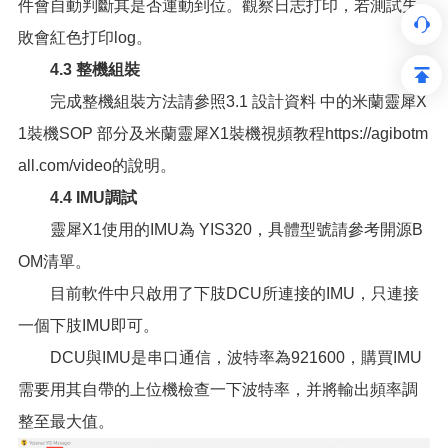
件會自動判斷其是否運動到位。觀察日志打印，若測試失
敗會紅色打印log。
4.3 整機組裝
完成整機組裝方法請參照3.1 設計資料 中的米蘭靈犀X
1裝機SOP 部分及米蘭靈犀X1裝機視頻教程https://agibotm
all.com/video的說明。
4.4 IMU調試
靈犀X1使用的IMU為 YIS320，具體型號請參考開源B
OM清單。
目前軟件中只啟用了下肢DCU所連接的IMU，只連接
一個下肢IMU即可。
DCU與IMU是串口通信，波特率為921600，購買IMU
需要用其自帶的上位機檢查一下波特率，并將輸出頻率調
整至最大值。