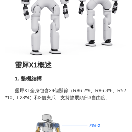
靈犀X1概述
1. 整機結構
靈犀X1全身包含29個關節（R86-2*9、R86-3*6、R52
*10、L28*4）和2個夾爪，支持擴展頭部3自由度。