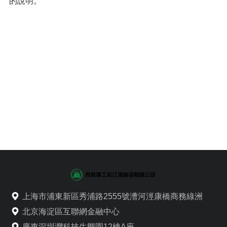
的說明。
上海市浦東新區秀浦路2555號漕河涇康橋商務綠洲
北京海淀區互聯網金融中心
廣東深圳灣科技生態園12棟A座