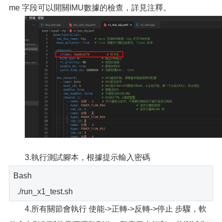
me 字段可以開關IMU數據的檢查，詳見注釋。
3.執行測試腳本，根據提示輸入密碼
Bash
./run_x1_test.sh
4.所有關節會執行 使能->正轉->反轉->停止 步驟，軟