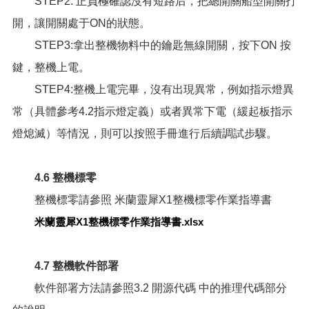
STEP2: 正負極確認沒有短路后，把總開關船型開關打
開，讓開關處于ON的狀態。
STEP3:拿出整機物料中的鑰匙無線開關，按下ON 按
鍵，整機上電。
STEP4:整機上電完畢，沒有出現異常，例如指示燈異
常（具體參考4.2指示燈定義）或者異常下電（緩起板指示
燈熄滅）等情況，則可以按照手冊進行后續調試步驟。
4.6 整機標零
整機標零請參照
米蘭靈犀X1整機標零作業指導書
米蘭靈犀X1整機標零作業指導書.xlsx
4.7 整機軟件部署
軟件部署方法請參照
3.2 開源代碼
中的推理代碼部分